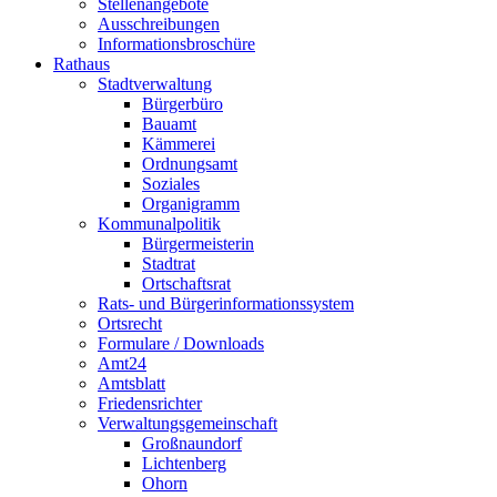
Stellenangebote
Ausschreibungen
Informationsbroschüre
Rathaus
Stadtverwaltung
Bürgerbüro
Bauamt
Kämmerei
Ordnungsamt
Soziales
Organigramm
Kommunalpolitik
Bürgermeisterin
Stadtrat
Ortschaftsrat
Rats- und Bürgerinformationssystem
Ortsrecht
Formulare / Downloads
Amt24
Amtsblatt
Friedensrichter
Verwaltungsgemeinschaft
Großnaundorf
Lichtenberg
Ohorn