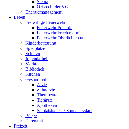
Steina
Ortsrecht der VG
Energiemanagement
Leben
Freiwillige Feuerwehr
Feuerwehr Pulsnitz
Feuerwehr Friedersdorf
Feuerwehr Oberlichtenau
Kinderbetreuung
Spielplätze
Schulen
Jugendarbeit
Märkte
Bibliothek
Kirchen
Gesundheit
Ärzte
Zahnärzte
Therapeuten
Tierärzte
Apotheken
Sanitätshäuser / Sanitätsbedarf
Pflege
Ehrenamt
Freizeit