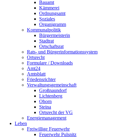
Bauamt
Kämmerei
Ordnungsamt
Soziales
Organigramm
Kommunalpolitik
Bürgermeisterin
Stadtrat
Ortschaftsrat
Rats- und Bürgerinformationssystem
Ortsrecht
Formulare / Downloads
Amt24
Amtsblatt
Friedensrichter
Verwaltungsgemeinschaft
Großnaundorf
Lichtenberg
Ohorn
Steina
Ortsrecht der VG
Energiemanagement
Leben
Freiwillige Feuerwehr
Feuerwehr Pulsnitz