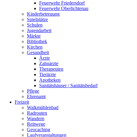
Feuerwehr Friedersdorf
Feuerwehr Oberlichtenau
Kinderbetreuung
Spielplätze
Schulen
Jugendarbeit
Märkte
Bibliothek
Kirchen
Gesundheit
Ärzte
Zahnärzte
Therapeuten
Tierärzte
Apotheken
Sanitätshäuser / Sanitätsbedarf
Pflege
Ehrenamt
Freizeit
Walkmühlenbad
Radrouten
Wandern
Reitwege
Geocaching
Laufveranstaltungen