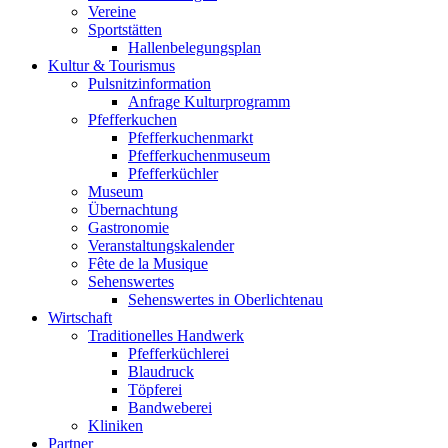
Vereine
Sportstätten
Hallenbelegungsplan
Kultur & Tourismus
Pulsnitzinformation
Anfrage Kulturprogramm
Pfefferkuchen
Pfefferkuchenmarkt
Pfefferkuchenmuseum
Pfefferküchler
Museum
Übernachtung
Gastronomie
Veranstaltungskalender
Fête de la Musique
Sehenswertes
Sehenswertes in Oberlichtenau
Wirtschaft
Traditionelles Handwerk
Pfefferküchlerei
Blaudruck
Töpferei
Bandweberei
Kliniken
Partner